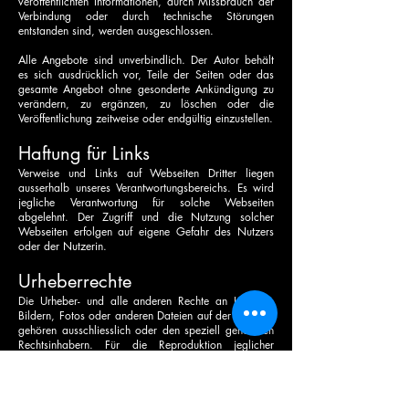
veröffentlichten Informationen, durch Missbrauch der
Verbindung oder durch technische Störungen
entstanden sind, werden ausgeschlossen.
Alle Angebote sind unverbindlich. Der Autor behält
es sich ausdrücklich vor, Teile der Seiten oder das
gesamte Angebot ohne gesonderte Ankündigung zu
verändern, zu ergänzen, zu löschen oder die
Veröffentlichung zeitweise oder endgültig einzustellen.
Haftung für Links
Verweise und Links auf Webseiten Dritter liegen
ausserhalb unseres Verantwortungsbereichs. Es wird
jegliche Verantwortung für solche Webseiten
abgelehnt. Der Zugriff und die Nutzung solcher
Webseiten erfolgen auf eigene Gefahr des Nutzers
oder der Nutzerin.
Urheberrechte
Die Urheber- und alle anderen Rechte an Inhalten,
Bildern, Fotos oder anderen Dateien auf der Website
gehören ausschliesslich oder den speziell genannten
Rechtsinhabern. Für die Reproduktion jeglicher
Elemente ist die schriftliche Zustimmung der
Urheberrechtsträger im Voraus einzuholen.